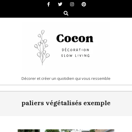
Skip
to
Search
content
COCON
Décorer et créer un quotidien qui vous ressemble
|
Primary
DÉCORATION
paliers végétalisés exemple
Navigation
&
Menu
SLOW
LIVING