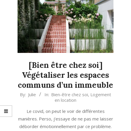
[Bien être chez soi]
Végétaliser les espaces
communs d’un immeuble
2021-
By:
Julie
In:
Bien-être chez soi
,
Logement
en location
03-
09
Le covid, on peut le voir de différentes
manières. Perso, j’essaye de ne pas me laisser
déborder émotionnellement par ce problème.