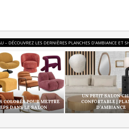
U – DÉCOUVREZ LES DERNIÈRES PLANCHES D’AMBIANCE ET 
UN PETIT SALON CH
S COLORÉS POUR METTRE
CONFORTABLE | PL
PEPS DANS LE SALON
D’AMBIANCE