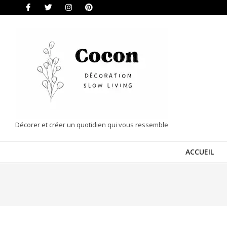
Skip
to
content
COCON
Décorer et créer un quotidien qui vous ressemble
|
ACCUEIL
DÉCORATION
&
SLOW
LIVING