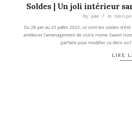
Soldes | Un joli intérieur s
2023-
By:
Julie
In:
Déco pet
06-
Du 28 juin au 25 juillet 2023, ce sont les soldes d’é
28
améliorer l’aménagement de votre Home Sweet Home s
parfaite pour modifier sa déco ou 
LIRE L