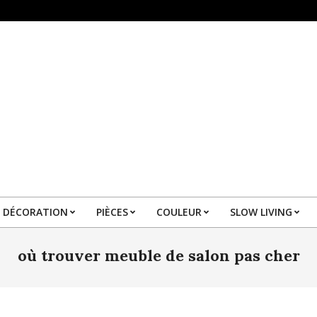
DÉCORATION
PIÈCES
COULEUR
SLOW LIVING
Primary
Navigation
où trouver meuble de salon pas cher
Menu