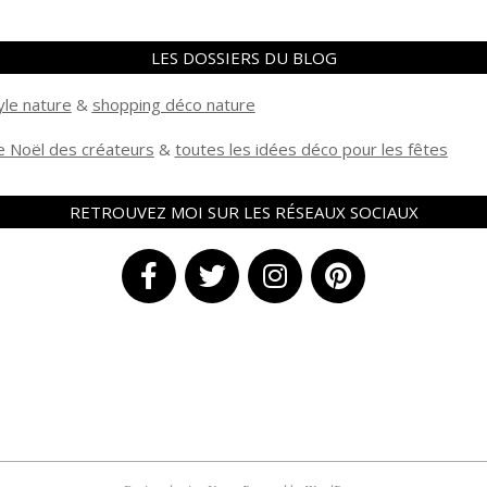
LES DOSSIERS DU BLOG
yle nature
&
shopping déco nature
 Noël des créateurs
&
t
outes les idées déco pour les fêtes
RETROUVEZ MOI SUR LES RÉSEAUX SOCIAUX