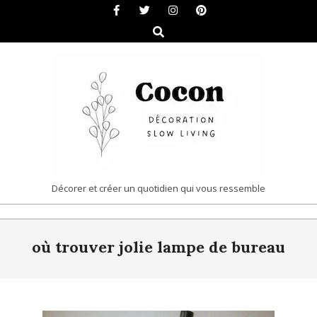
Skip
to
Search
content
COCON
Décorer et créer un quotidien qui vous ressemble
|
Primary
DÉCORATION
où trouver jolie lampe de bureau
Navigation
&
Menu
SLOW
LIVING