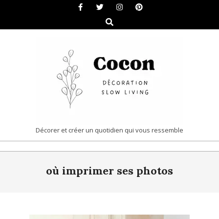
Skip
to
Search
content
COCON
Décorer et créer un quotidien qui vous ressemble
|
Primary
DÉCORATION
où imprimer ses photos
Navigation
&
Menu
SLOW
LIVING