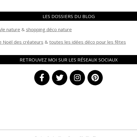
LES DOSSIERS DU BLOG
yle nature
&
shopping déco nature
 Noël des créateurs
&
t
outes les idées déco pour les fêtes
RETROUVEZ MOI SUR LES RÉSEAUX SOCIAUX