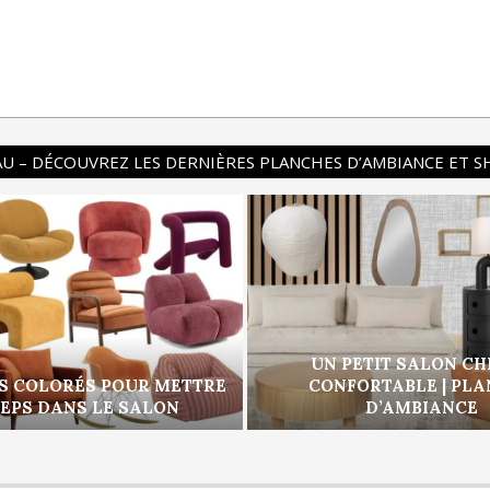
U – DÉCOUVREZ LES DERNIÈRES PLANCHES D’AMBIANCE ET 
UN PETIT SALON CH
S COLORÉS POUR METTRE
CONFORTABLE | PL
PEPS DANS LE SALON
D’AMBIANCE