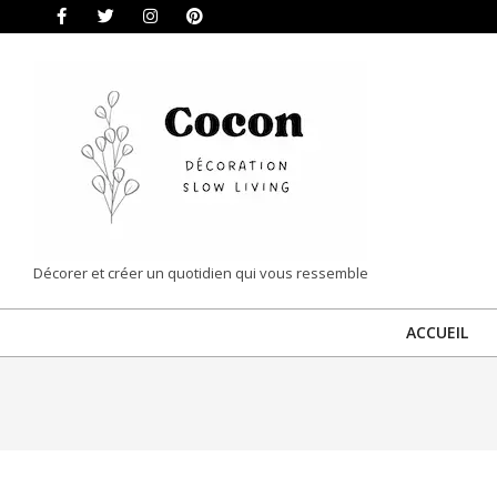
Skip
to
content
COCON
Décorer et créer un quotidien qui vous ressemble
|
ACCUEIL
DÉCORATION
&
SLOW
LIVING