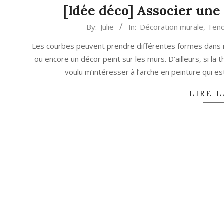
[Idée déco] Associer une
2022-
By:
Julie
In:
Décoration murale
,
Tend
04-
Les courbes peuvent prendre différentes formes dans n
06
ou encore un décor peint sur les murs. D’ailleurs, si la t
voulu m’intéresser à l’arche en peinture qui e
LIRE L