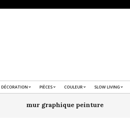
DÉCORATION
PIÈCES
COULEUR
SLOW LIVING
Primary
Navigation
mur graphique peinture
Menu