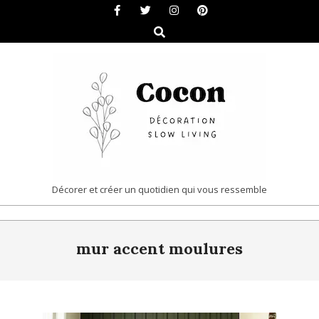
Skip
to
Search
content
COCON
Décorer et créer un quotidien qui vous ressemble
|
Primary
DÉCORATION
mur accent moulures
Navigation
&
Menu
SLOW
LIVING