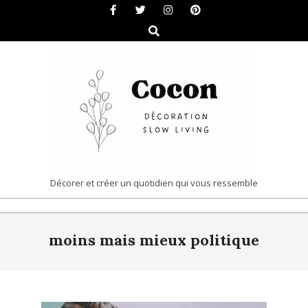
Skip
to
Search
content
COCON
Décorer et créer un quotidien qui vous ressemble
|
Primary
DÉCORATION
moins mais mieux politique
Navigation
&
Menu
SLOW
LIVING