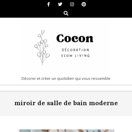
Skip
to
Search
content
COCON
Décorer et créer un quotidien qui vous ressemble
|
Primary
DÉCORATION
miroir de salle de bain moderne
Navigation
&
Menu
SLOW
LIVING