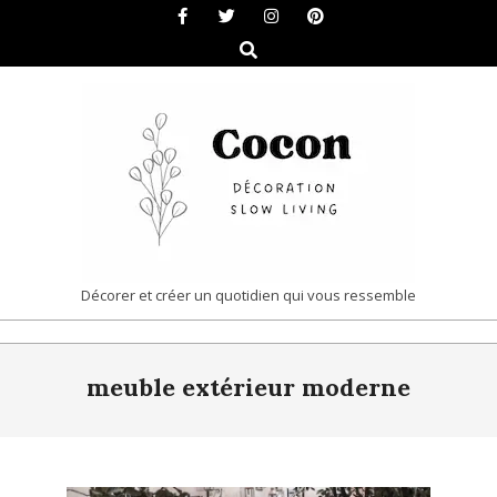
Skip
to
Search
content
COCON
Décorer et créer un quotidien qui vous ressemble
|
Primary
DÉCORATION
meuble extérieur moderne
Navigation
&
Menu
SLOW
LIVING