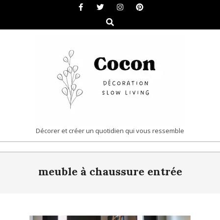
Skip
to
Search
content
COCON
Décorer et créer un quotidien qui vous ressemble
|
Primary
DÉCORATION
meuble à chaussure entrée
Navigation
&
Menu
SLOW
LIVING