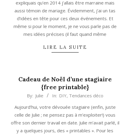
expliquais qu’en 2014 j’allais être marraine mais
aussi témoin de mariage. Évidemment, j’ai un tas
d’idées en tête pour ces deux événements. Et
même si pour le moment, je ne vous parle pas de
mes idées précises (il faut quand même
LIRE LA SUITE
Cadeau de Noël d’une stagiaire
{free printable}
2013-
By:
Julie
In:
DIY
,
Tendances déco
12-
Aujourd’hui, votre dévouée stagiaire (enfin, juste
07
celle de Julie ; ne pensez pas à m’exploiter!) vous
offre son dernier travail en date. Julie m’avait parlé, il
y a quelques jours, des « printables ». Pour les