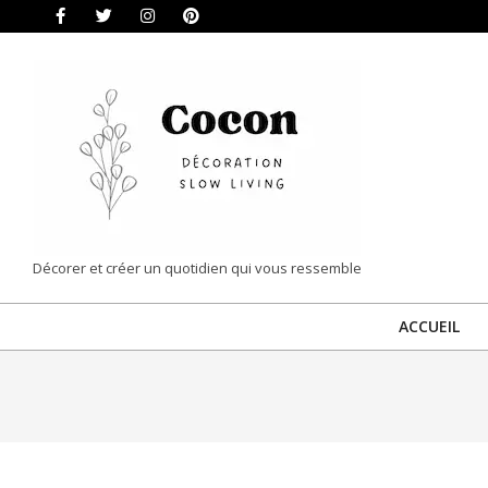
Skip
to
content
COCON
Décorer et créer un quotidien qui vous ressemble
|
ACCUEIL
DÉCORATION
&
SLOW
LIVING