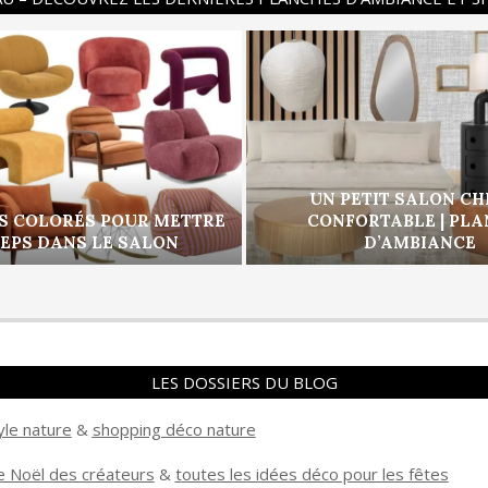
UN PETIT SALON CH
S COLORÉS POUR METTRE
CONFORTABLE | PL
PEPS DANS LE SALON
D’AMBIANCE
LES DOSSIERS DU BLOG
yle nature
&
shopping déco nature
 Noël des créateurs
&
t
outes les idées déco pour les fêtes