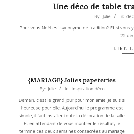
Une déco de table tr
2014-
By:
Julie
In:
déc
11-
Pour vous Noël est synonyme de tradition? Et si vous y 
26
25 dé
LIRE L
{MARIAGE} Jolies papeteries
2014-
By:
Julie
In:
Inspiration déco
06-
Demain, c’est le grand jour pour mon amie. Je suis si
06
heureuse pour elle. Aujourd’hui le programme est
simple, il faut installer toute la décoration de la salle.
Et en attendant de vous montrer le résultat, je
termine ces deux semaines consacrées au mariage