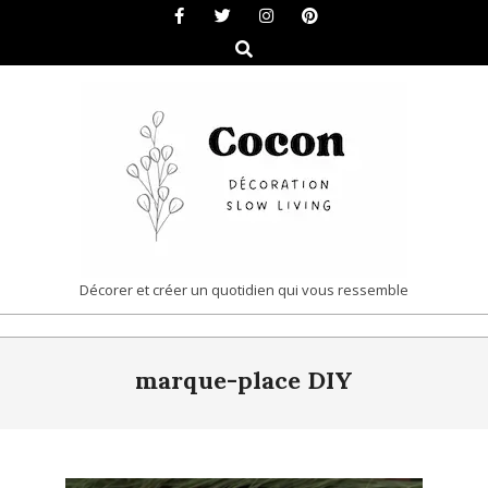
Skip
to
Search
content
COCON
Décorer et créer un quotidien qui vous ressemble
|
Primary
DÉCORATION
marque-place DIY
Navigation
&
Menu
SLOW
LIVING