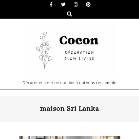
Skip
to
Search
content
COCON
Décorer et créer un quotidien qui vous ressemble
|
Primary
DÉCORATION
maison Sri Lanka
Navigation
&
Menu
SLOW
LIVING