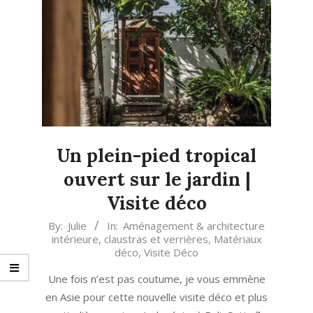
Un plein-pied tropical
ouvert sur le jardin |
Visite déco
2024-
By:
Julie
In:
Aménagement & architecture
intérieure
,
claustras et verrières
,
Matériaux
01-
déco
,
Visite Déco
09
Une fois n’est pas coutume, je vous emmène
en Asie pour cette nouvelle visite déco et plus