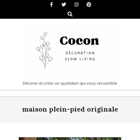
Skip
to
Search
content
COCON
Décorer et créer un quotidien qui vous ressemble
|
Primary
DÉCORATION
maison plein-pied originale
Navigation
&
Menu
SLOW
LIVING