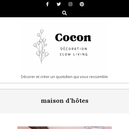
Skip
to
Search
content
COCON
Décorer et créer un quotidien qui vous ressemble
|
Primary
DÉCORATION
maison d’hôtes
Navigation
&
Menu
SLOW
LIVING