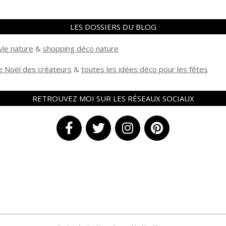
LES DOSSIERS DU BLOG
yle nature
&
shopping déco nature
 Noël des créateurs
&
t
outes les idées déco pour les fêtes
RETROUVEZ MOI SUR LES RÉSEAUX SOCIAUX