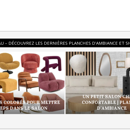
U – DÉCOUVREZ LES DERNIÈRES PLANCHES D’AMBIANCE ET 
UN PETIT SALON CH
S COLORÉS POUR METTRE
CONFORTABLE | PL
PEPS DANS LE SALON
D’AMBIANCE