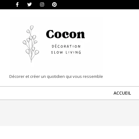
Skip
to
content
COCON
Décorer et créer un quotidien qui vous ressemble
|
ACCUEIL
DÉCORATION
&
SLOW
LIVING