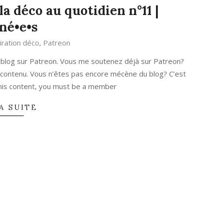
a déco au quotidien n°11 |
né•e•s
iration déco
,
Patreon
 blog sur Patreon. Vous me soutenez déjà sur Patreon?
 contenu. Vous n’êtes pas encore mécène du blog? C’est
 this content, you must be a member
A SUITE