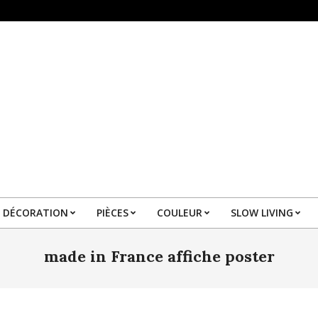
DÉCORATION
PIÈCES
COULEUR
SLOW LIVING
Primary
Navigation
made in France affiche poster
Menu