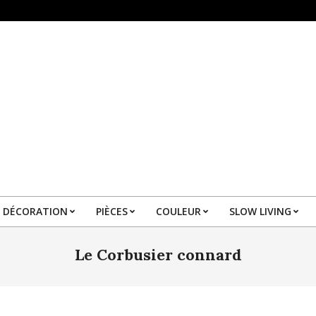
DÉCORATION
PIÈCES
COULEUR
SLOW LIVING
Primary
Navigation
Le Corbusier connard
Menu