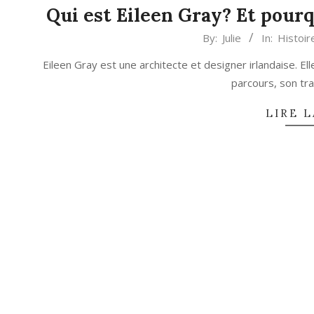
Qui est Eileen Gray? Et pourq
2024-
By:
Julie
In:
Histoir
07-
Eileen Gray est une architecte et designer irlandaise. E
24
parcours, son tra
LIRE L