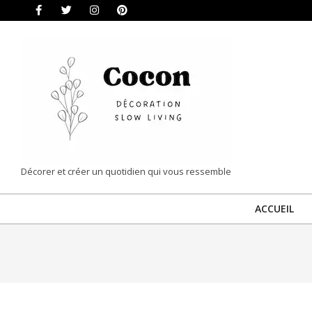
Skip
to
content
COCON
Décorer et créer un quotidien qui vous ressemble
|
ACCUEIL
DÉCORATION
&
SLOW
LIVING