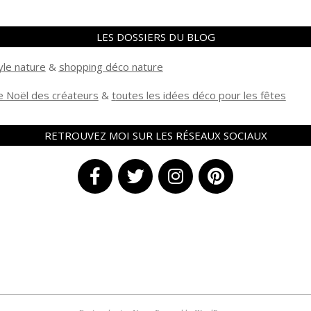
LES DOSSIERS DU BLOG
yle nature
&
shopping déco nature
 Noël des créateurs
&
t
outes les idées déco pour les fêtes
RETROUVEZ MOI SUR LES RÉSEAUX SOCIAUX