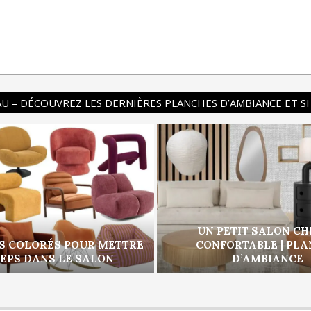
U – DÉCOUVREZ LES DERNIÈRES PLANCHES D’AMBIANCE ET 
UN PETIT SALON CH
S COLORÉS POUR METTRE
CONFORTABLE | PL
PEPS DANS LE SALON
D’AMBIANCE