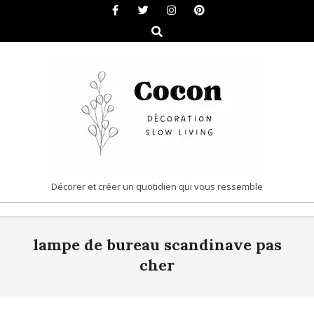
Skip
to
Search
content
COCON
Décorer et créer un quotidien qui vous ressemble
|
Primary
DÉCORATION
lampe de bureau scandinave pas
Navigation
&
Menu
cher
SLOW
LIVING