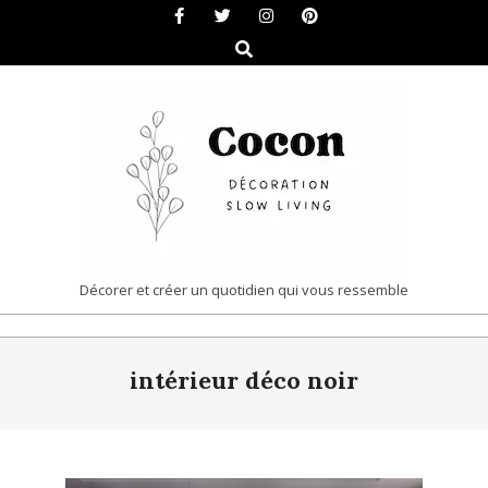
Skip
to
Search
content
COCON
Décorer et créer un quotidien qui vous ressemble
|
Primary
DÉCORATION
intérieur déco noir
Navigation
&
Menu
SLOW
LIVING