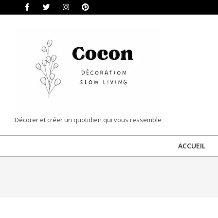
Skip
to
content
COCON
Décorer et créer un quotidien qui vous ressemble
|
ACCUEIL
DÉCORATION
&
SLOW
LIVING