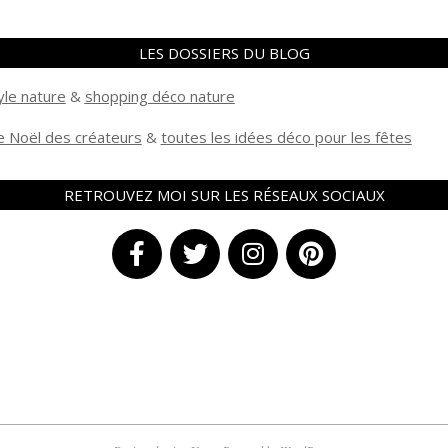
LES DOSSIERS DU BLOG
yle nature
&
shopping déco nature
 Noël des créateurs
&
t
outes les idées déco pour les fêtes
RETROUVEZ MOI SUR LES RÉSEAUX SOCIAUX