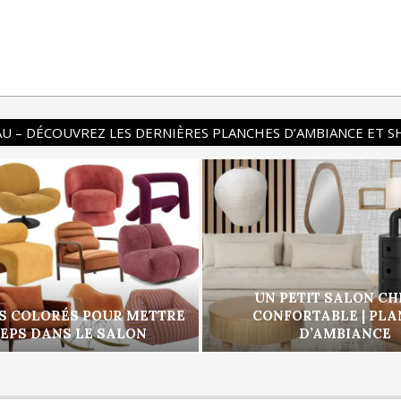
U – DÉCOUVREZ LES DERNIÈRES PLANCHES D’AMBIANCE ET 
UN PETIT SALON CH
S COLORÉS POUR METTRE
CONFORTABLE | PL
PEPS DANS LE SALON
D’AMBIANCE