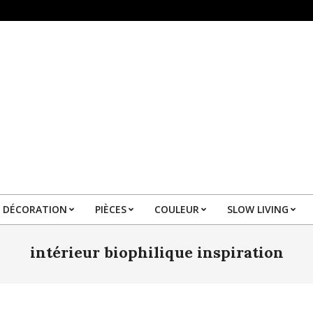
DÉCORATION
PIÈCES
COULEUR
SLOW LIVING
Primary
Navigation
intérieur biophilique inspiration
Menu