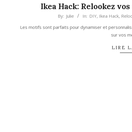
Ikea Hack: Relookez vos
2023-
By:
Julie
In:
DIY
,
Ikea Hack
,
Reloo
05-
Les motifs sont parfaits pour dynamiser et personnaliser
17
sur vos m
LIRE L