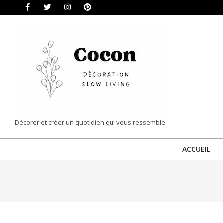
Skip
to
content
COCON
Décorer et créer un quotidien qui vous ressemble
|
ACCUEIL
DÉCORATION
&
SLOW
LIVING