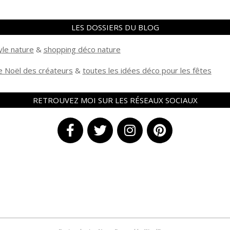
LES DOSSIERS DU BLOG
yle nature
&
shopping déco nature
 Noël des créateurs
&
t
outes les idées déco pour les fêtes
RETROUVEZ MOI SUR LES RÉSEAUX SOCIAUX