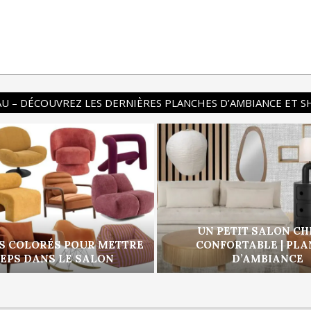
U – DÉCOUVREZ LES DERNIÈRES PLANCHES D’AMBIANCE ET 
UN PETIT SALON CH
S COLORÉS POUR METTRE
CONFORTABLE | PL
PEPS DANS LE SALON
D’AMBIANCE