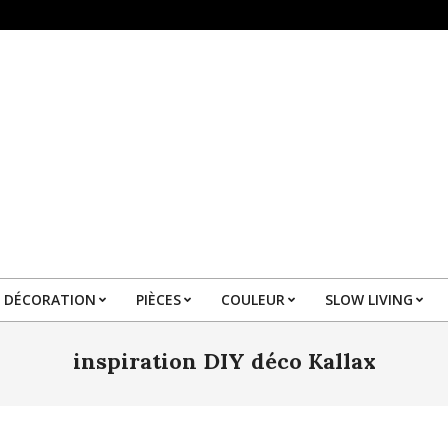
DÉCORATION
PIÈCES
COULEUR
SLOW LIVING
Primary
Navigation
inspiration DIY déco Kallax
Menu