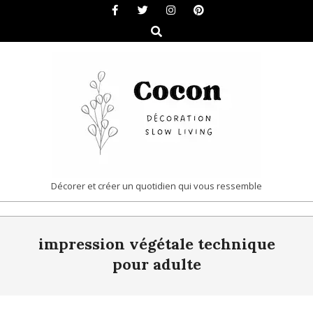
Skip
to
Search
content
COCON
Décorer et créer un quotidien qui vous ressemble
|
Primary
DÉCORATION
impression végétale technique
Navigation
&
Menu
pour adulte
SLOW
LIVING