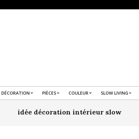
DÉCORATION
PIÈCES
COULEUR
SLOW LIVING
Primary
Navigation
idée décoration intérieur slow
Menu