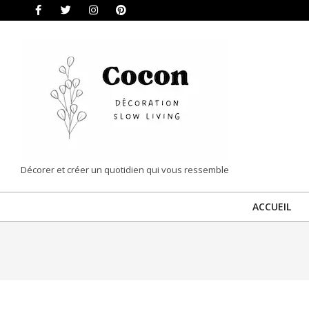
Skip
to
content
COCON
Décorer et créer un quotidien qui vous ressemble
|
ACCUEIL
DÉCORATION
&
SLOW
LIVING