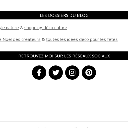
LES DOSSIERS DU BLOG
yle nature
&
shopping déco nature
 Noël des créateurs
&
t
outes les idées déco pour les fêtes
RETROUVEZ MOI SUR LES RÉSEAUX SOCIAUX