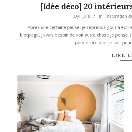
[Idée déco] 20 intérieur
2021-
By:
Julie
In:
Inspiration d
03-
Après une certaine pause, je reprends goût à écrire
06
bloquage, j’avais besoin de voir autre chose je pense.
pour écrire que ce soit pou
LIRE L