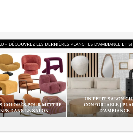
U – DÉCOUVREZ LES DERNIÈRES PLANCHES D’AMBIANCE ET 
UN PETIT SALON CH
S COLORÉS POUR METTRE
CONFORTABLE | PL
PEPS DANS LE SALON
D’AMBIANCE