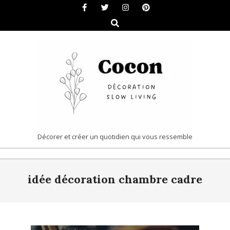
Skip
to
Search
content
COCON
Décorer et créer un quotidien qui vous ressemble
|
Primary
DÉCORATION
idée décoration chambre cadre
Navigation
&
Menu
SLOW
LIVING