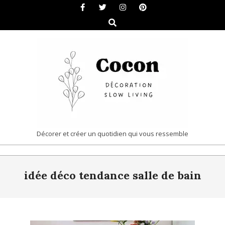
Skip
to
Search
content
COCON
Décorer et créer un quotidien qui vous ressemble
|
Primary
DÉCORATION
idée déco tendance salle de bain
Navigation
&
Menu
SLOW
LIVING