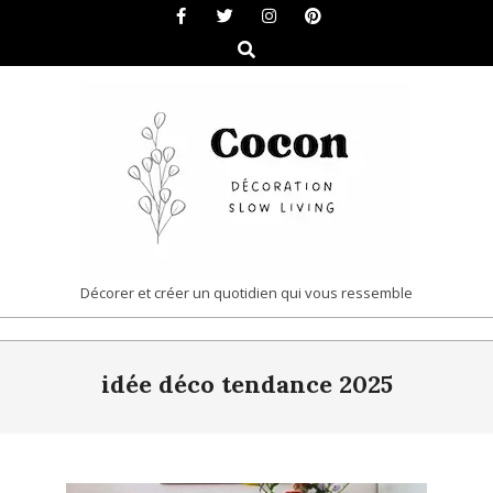
Skip
to
Search
content
COCON
Décorer et créer un quotidien qui vous ressemble
|
Primary
DÉCORATION
idée déco tendance 2025
Navigation
&
Menu
SLOW
LIVING