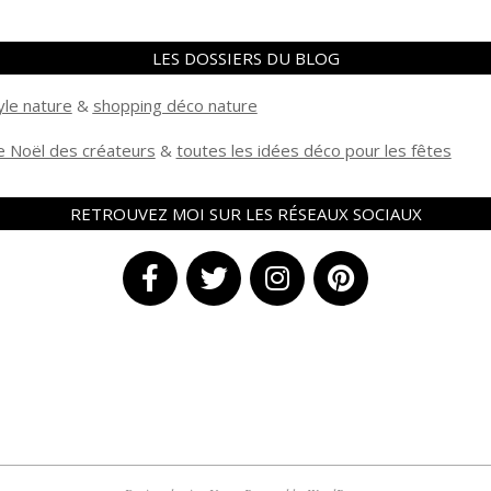
LES DOSSIERS DU BLOG
yle nature
&
shopping déco nature
 Noël des créateurs
&
t
outes les idées déco pour les fêtes
RETROUVEZ MOI SUR LES RÉSEAUX SOCIAUX