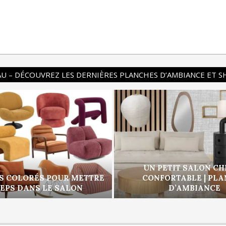
U – DÉCOUVREZ LES DERNIÈRES PLANCHES D’AMBIANCE ET 
UN PETIT SALON CH
S COLORÉS POUR METTRE
CONFORTABLE | PL
PEPS DANS LE SALON
D’AMBIANCE