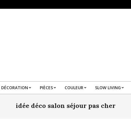
DÉCORATION
PIÈCES
COULEUR
SLOW LIVING
Primary
Navigation
idée déco salon séjour pas cher
Menu