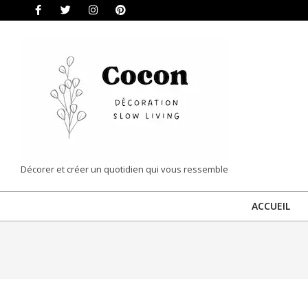
Skip
to
content
COCON
Décorer et créer un quotidien qui vous ressemble
|
ACCUEIL
DÉCORATION
&
SLOW
LIVING