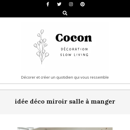
Skip
to
Search
content
COCON
Décorer et créer un quotidien qui vous ressemble
|
Primary
DÉCORATION
idée déco miroir salle à manger
Navigation
&
Menu
SLOW
LIVING