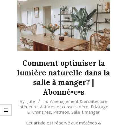
Comment optimiser la
lumière naturelle dans la
salle à manger? |
Abonné•e•s
2020-
By:
Julie
In:
Aménagement & architecture
intérieure
,
Astuces et conseils déco
,
Eclairage
12-
& luminaires
,
Patreon
,
Salle à manger
11
Cet article est réservé aux mécènes &