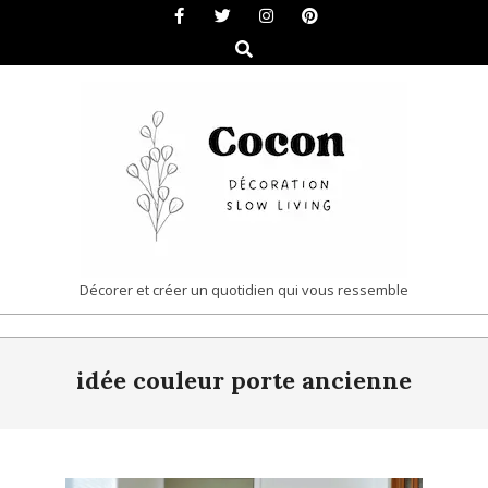
Skip
to
Search
content
COCON
Décorer et créer un quotidien qui vous ressemble
|
Primary
DÉCORATION
idée couleur porte ancienne
Navigation
&
Menu
SLOW
LIVING