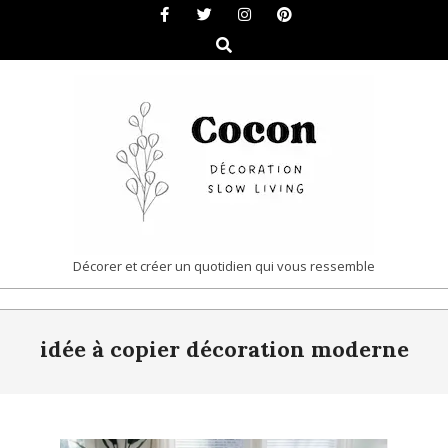
Skip
to
Search
content
COCON
Décorer et créer un quotidien qui vous ressemble
|
Primary
DÉCORATION
idée à copier décoration moderne
Navigation
&
Menu
SLOW
LIVING