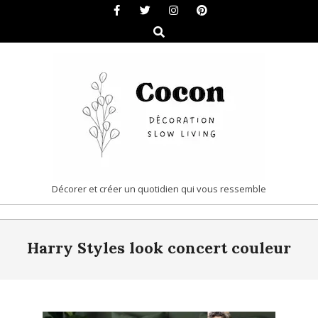
Skip
to
Search
content
COCON
Décorer et créer un quotidien qui vous ressemble
|
Primary
DÉCORATION
Harry Styles look concert couleur
Navigation
&
Menu
SLOW
LIVING