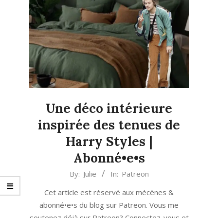
Une déco intérieure
inspirée des tenues de
Harry Styles |
Abonné•e•s
2023-
By:
Julie
In:
Patreon
05-
Cet article est réservé aux mécènes &
12
abonné•e•s du blog sur Patreon. Vous me
soutenez déjà sur Patreon? Connectez-vous et