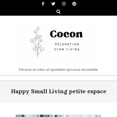
Skip
to
Search
content
COCON
Décorer et créer un quotidien qui vous ressemble
|
Primary
DÉCORATION
Happy Small Living petite espace
Navigation
&
Menu
SLOW
LIVING