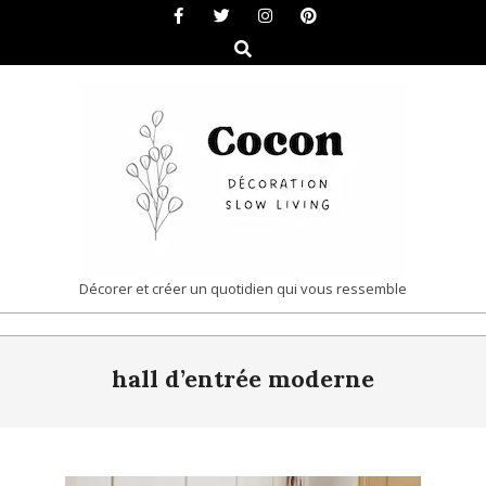
Skip
to
Search
content
COCON
Décorer et créer un quotidien qui vous ressemble
|
Primary
DÉCORATION
hall d’entrée moderne
Navigation
&
Menu
SLOW
LIVING