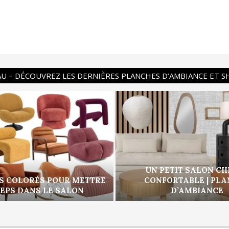
U – DÉCOUVREZ LES DERNIÈRES PLANCHES D’AMBIANCE ET 
UN PETIT SALON CH
S COLORÉS POUR METTRE
CONFORTABLE | PL
PEPS DANS LE SALON
D’AMBIANCE