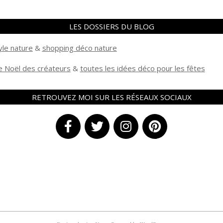
LES DOSSIERS DU BLOG
yle nature
&
shopping déco nature
 Noël des créateurs
&
t
outes les idées déco pour les fêtes
RETROUVEZ MOI SUR LES RÉSEAUX SOCIAUX