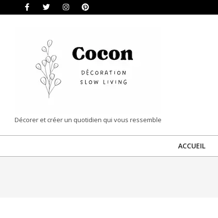
Skip
to
content
COCON
Décorer et créer un quotidien qui vous ressemble
|
ACCUEIL
DÉCORATION
&
SLOW
LIVING