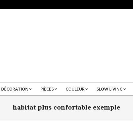
DÉCORATION
PIÈCES
COULEUR
SLOW LIVING
Primary
Navigation
habitat plus confortable exemple
Menu