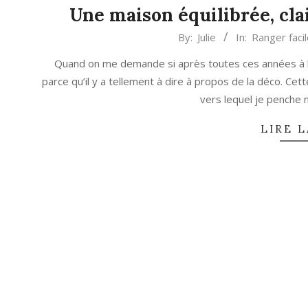
Une maison équilibrée, clai
2024-
By:
Julie
In:
Ranger faci
01-
Quand on me demande si après toutes ces années à bl
12
parce qu’il y a tellement à dire à propos de la déco. Cet
vers lequel je penche 
LIRE L