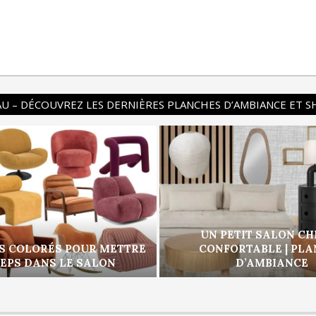
U – DÉCOUVREZ LES DERNIÈRES PLANCHES D’AMBIANCE ET 
UN PETIT SALON CH
S COLORÉS POUR METTRE
CONFORTABLE | PL
PEPS DANS LE SALON
D’AMBIANCE