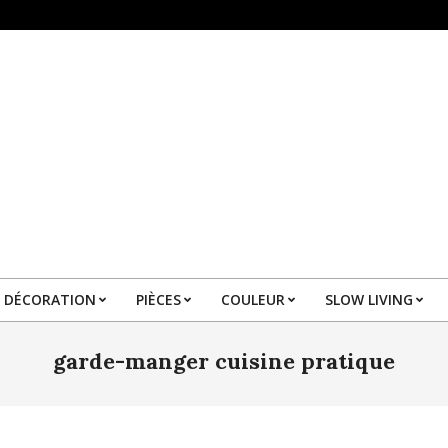
DÉCORATION
PIÈCES
COULEUR
SLOW LIVING
Primary
Navigation
garde-manger cuisine pratique
Menu