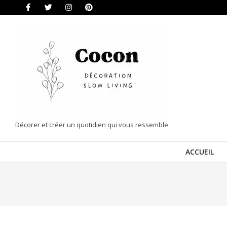
Skip
to
content
COCON
Décorer et créer un quotidien qui vous ressemble
|
ACCUEIL
DÉCORATION
&
SLOW
LIVING