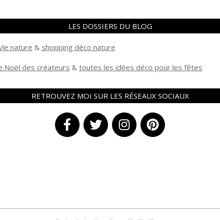
LES DOSSIERS DU BLOG
yle nature
&
shopping déco nature
 Noël des créateurs
&
t
outes les idées déco pour les fêtes
RETROUVEZ MOI SUR LES RÉSEAUX SOCIAUX