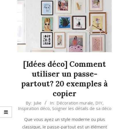
[Idées déco] Comment
utiliser un passe-
partout? 20 exemples à
copier
2023-
By:
Julie
In:
Décoration murale
,
DIY
,
Inspiration déco
,
Soigner les détails de sa déco
01-
10
Que vous ayez un style moderne ou plus
classique, le passe-partout est un élément