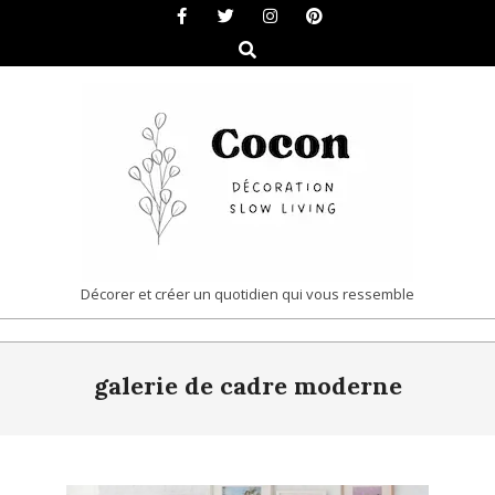
Skip
to
Search
content
COCON
Décorer et créer un quotidien qui vous ressemble
|
Primary
DÉCORATION
galerie de cadre moderne
Navigation
&
Menu
SLOW
LIVING