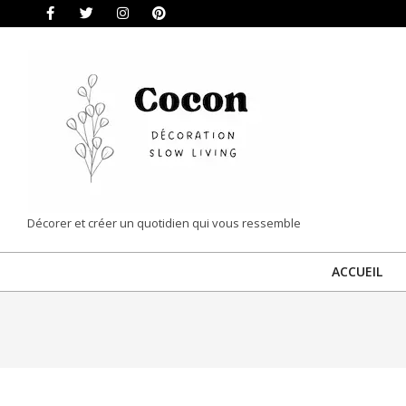
Skip
to
content
COCON
Décorer et créer un quotidien qui vous ressemble
|
ACCUEIL
DÉCORATION
&
SLOW
LIVING