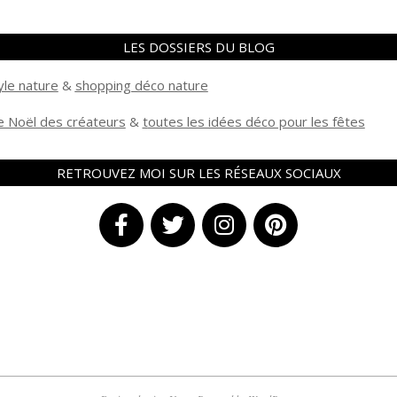
LES DOSSIERS DU BLOG
yle nature
&
shopping déco nature
 Noël des créateurs
&
t
outes les idées déco pour les fêtes
RETROUVEZ MOI SUR LES RÉSEAUX SOCIAUX