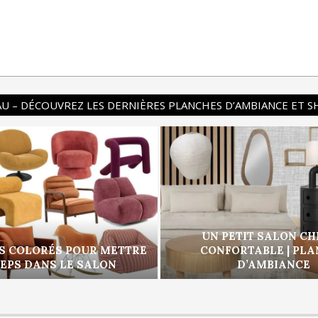
U – DÉCOUVREZ LES DERNIÈRES PLANCHES D’AMBIANCE ET 
UN PETIT SALON CH
S COLORÉS POUR METTRE
CONFORTABLE | PL
PEPS DANS LE SALON
D’AMBIANCE