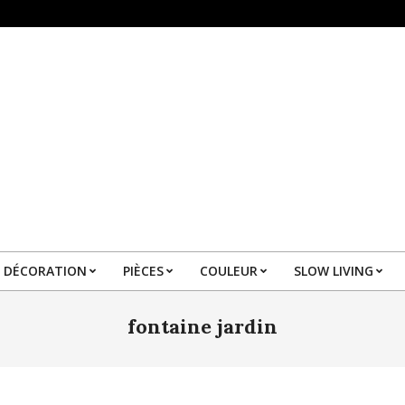
DÉCORATION
PIÈCES
COULEUR
SLOW LIVING
Primary
Navigation
fontaine jardin
Menu