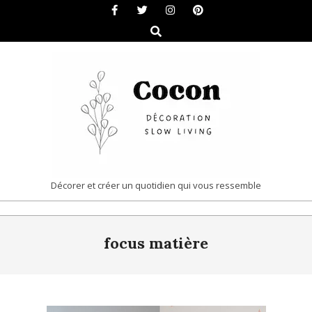
Skip
to
Search
content
COCON
Décorer et créer un quotidien qui vous ressemble
|
Primary
DÉCORATION
focus matière
Navigation
&
Menu
SLOW
LIVING