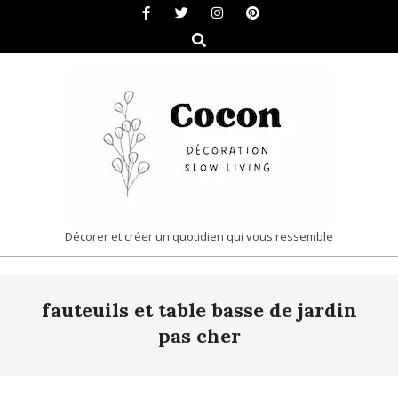
Skip
to
Search
content
COCON
Décorer et créer un quotidien qui vous ressemble
|
Primary
DÉCORATION
fauteuils et table basse de jardin
Navigation
&
Menu
pas cher
SLOW
LIVING