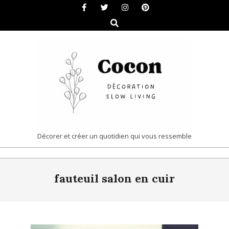
Skip
to
Search
content
COCON
Décorer et créer un quotidien qui vous ressemble
|
Primary
DÉCORATION
fauteuil salon en cuir
Navigation
&
Menu
SLOW
LIVING