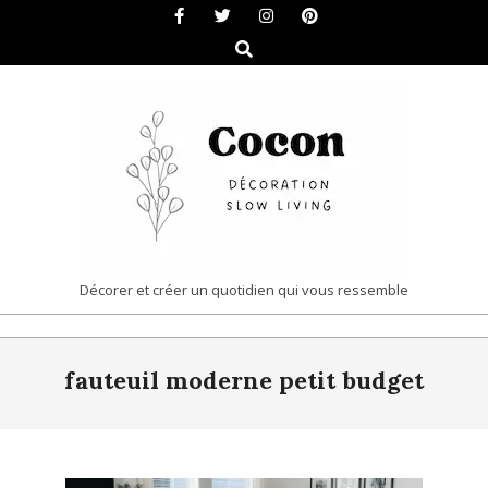
Skip
to
Search
content
COCON
Décorer et créer un quotidien qui vous ressemble
|
Primary
DÉCORATION
fauteuil moderne petit budget
Navigation
&
Menu
SLOW
LIVING