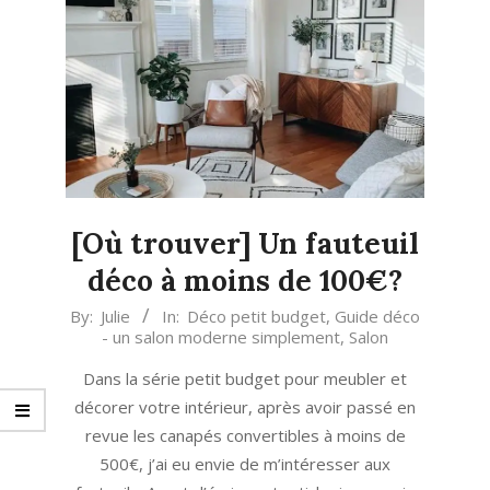
[Où trouver] Un fauteuil
déco à moins de 100€?
2021-
By:
Julie
In:
Déco petit budget
,
Guide déco
- un salon moderne simplement
,
Salon
02-
04
Dans la série petit budget pour meubler et
décorer votre intérieur, après avoir passé en
revue les canapés convertibles à moins de
500€, j’ai eu envie de m’intéresser aux