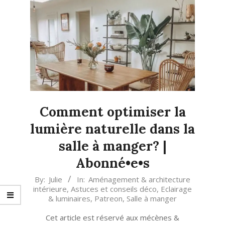
Comment optimiser la
lumière naturelle dans la
salle à manger? |
Abonné•e•s
2020-
By:
Julie
In:
Aménagement & architecture
intérieure
,
Astuces et conseils déco
,
Eclairage
12-
& luminaires
,
Patreon
,
Salle à manger
11
Cet article est réservé aux mécènes &