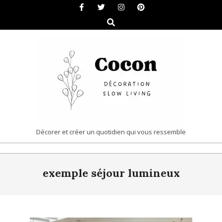
Skip
to
Search
content
COCON
Décorer et créer un quotidien qui vous ressemble
|
Primary
DÉCORATION
exemple séjour lumineux
Navigation
&
Menu
SLOW
LIVING