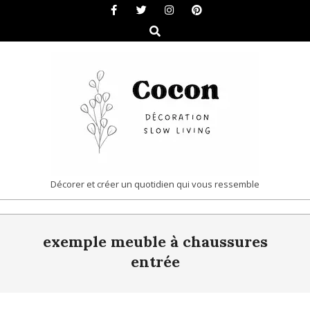
Skip
to
Search
content
COCON
Décorer et créer un quotidien qui vous ressemble
|
Primary
DÉCORATION
exemple meuble à chaussures
Navigation
&
Menu
entrée
SLOW
LIVING