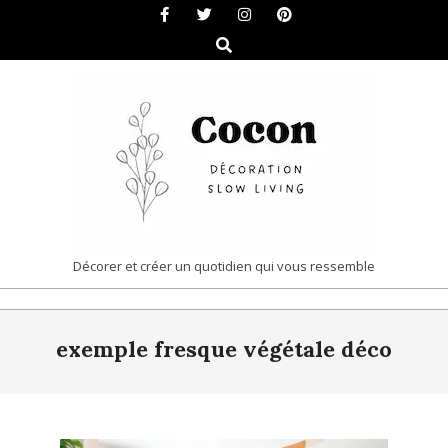
Skip
to
Search
content
COCON
Décorer et créer un quotidien qui vous ressemble
|
Primary
DÉCORATION
exemple fresque végétale déco
Navigation
&
Menu
SLOW
LIVING