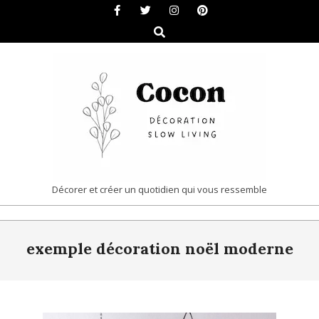
Skip
to
Search
content
COCON
Décorer et créer un quotidien qui vous ressemble
|
Primary
DÉCORATION
exemple décoration noël moderne
Navigation
&
Menu
SLOW
LIVING