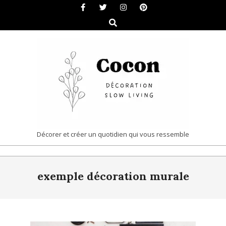
Skip
to
Search
content
COCON
Décorer et créer un quotidien qui vous ressemble
|
Primary
DÉCORATION
exemple décoration murale
Navigation
&
Menu
SLOW
LIVING