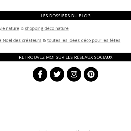
LES DOSSIERS DU BLOG
yle nature
&
shopping déco nature
 Noël des créateurs
&
t
outes les idées déco pour les fêtes
RETROUVEZ MOI SUR LES RÉSEAUX SOCIAUX