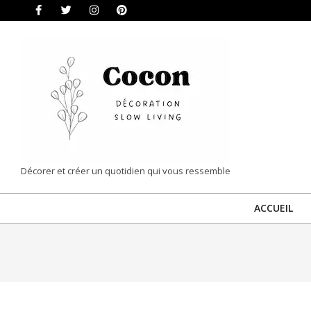
Skip
to
content
COCON
Décorer et créer un quotidien qui vous ressemble
|
ACCUEIL
DÉCORATION
&
SLOW
LIVING