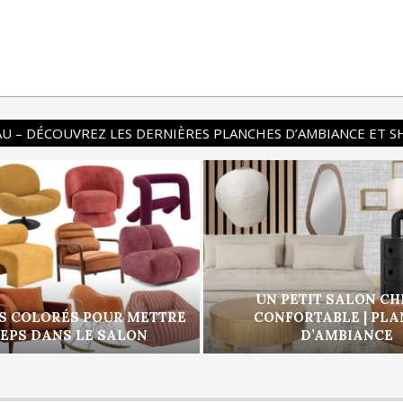
U – DÉCOUVREZ LES DERNIÈRES PLANCHES D’AMBIANCE ET 
UN PETIT SALON CH
S COLORÉS POUR METTRE
CONFORTABLE | PL
PEPS DANS LE SALON
D’AMBIANCE