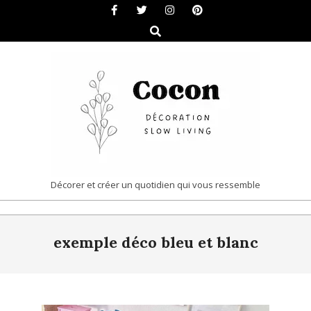
Skip
to
Search
content
COCON
Décorer et créer un quotidien qui vous ressemble
|
Primary
DÉCORATION
exemple déco bleu et blanc
Navigation
&
Menu
SLOW
LIVING