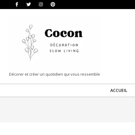
Skip
to
content
COCON
Décorer et créer un quotidien qui vous ressemble
|
ACCUEIL
DÉCORATION
&
SLOW
LIVING