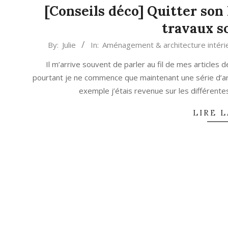
[Conseils déco] Quitter son
travaux so
2021-
By:
Julie
In:
Aménagement & architecture intéri
10-
Il m’arrive souvent de parler au fil de mes articles d
12
pourtant je ne commence que maintenant une série d’art
exemple j’étais revenue sur les différente
LIRE L