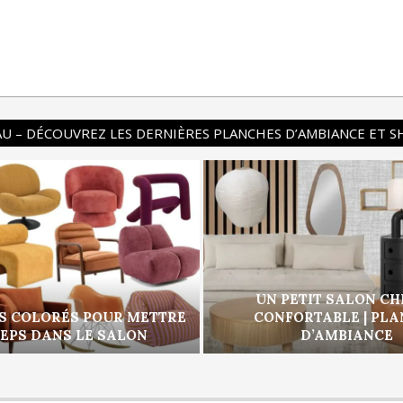
U – DÉCOUVREZ LES DERNIÈRES PLANCHES D’AMBIANCE ET 
UN PETIT SALON CH
S COLORÉS POUR METTRE
CONFORTABLE | PL
PEPS DANS LE SALON
D’AMBIANCE