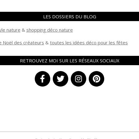
LES DOSSIERS DU BLOG
yle nature
&
shopping déco nature
 Noël des créateurs
&
t
outes les idées déco pour les fêtes
RETROUVEZ MOI SUR LES RÉSEAUX SOCIAUX