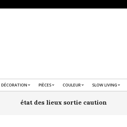
DÉCORATION
PIÈCES
COULEUR
SLOW LIVING
Primary
Navigation
état des lieux sortie caution
Menu