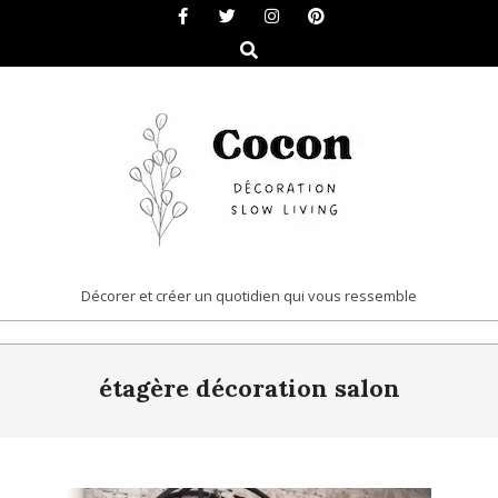
Skip
to
Search
content
COCON
Décorer et créer un quotidien qui vous ressemble
|
Primary
DÉCORATION
étagère décoration salon
Navigation
&
Menu
SLOW
LIVING